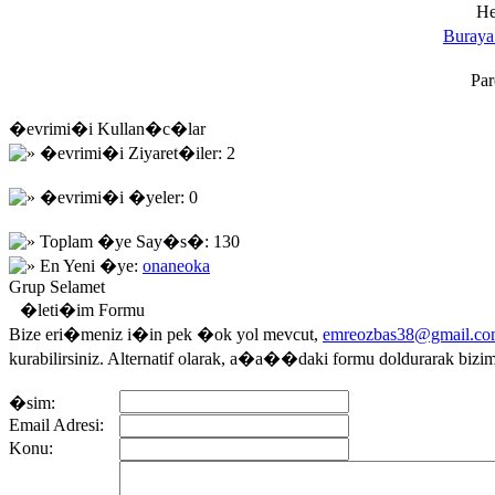
He
Buraya
Pa
�evrimi�i Kullan�c�lar
�evrimi�i Ziyaret�iler: 2
�evrimi�i �yeler: 0
Toplam �ye Say�s�: 130
En Yeni �ye:
onaneoka
Grup Selamet
�leti�im Formu
Bize eri�meniz i�in pek �ok yol mevcut,
emreozbas38@gmail.c
kurabilirsiniz. Alternatif olarak, a�a��daki formu doldurarak bizi
�sim:
Email Adresi:
Konu: