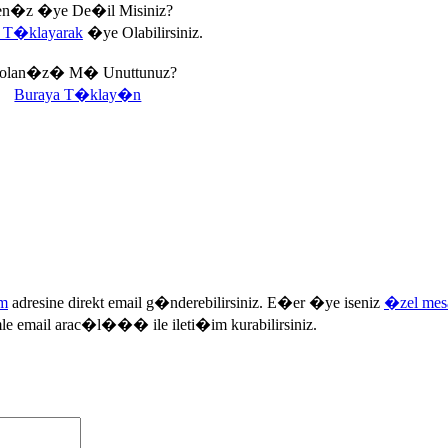
n�z �ye De�il Misiniz?
 T�klayarak
�ye Olabilirsiniz.
rolan�z� M� Unuttunuz?
Buraya T�klay�n
om
adresine direkt email g�nderebilirsiniz. E�er �ye iseniz
�zel mes
mle email arac�l��� ile ileti�im kurabilirsiniz.