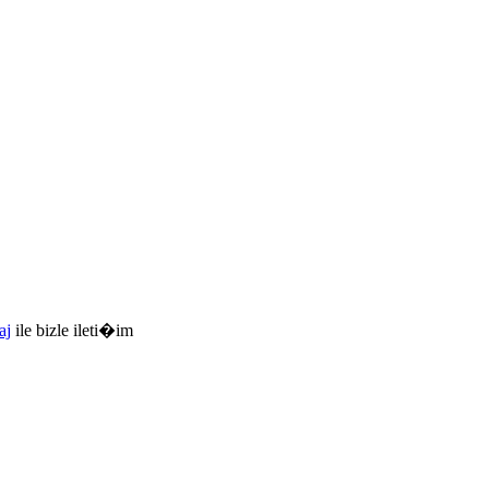
aj
ile bizle ileti�im