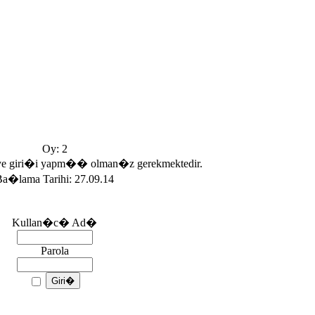
Oy: 2
e giri�i yapm�� olman�z gerekmektedir.
Ba�lama Tarihi: 27.09.14
Kullan�c� Ad�
Parola