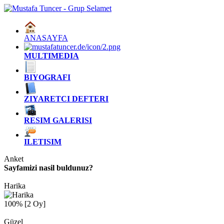
ANASAYFA
MULTIMEDIA
BIYOGRAFI
ZIYARETCI DEFTERI
RESIM GALERISI
ILETISIM
Anket
Sayfamizi nasil buldunuz?
Harika
100% [2 Oy]
Güzel