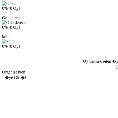
0% [0 Oy]
Orta derece
0% [0 Oy]
kötü
0% [0 Oy]
Oy vermek i�in �y
Organizasyon
�ye Giri�i